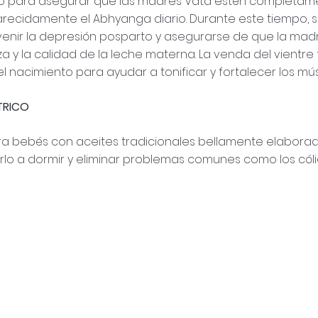
do para asegurar que las madres Vata estén completame
recidamente el Abhyanga diario. Durante este tiempo, s
venir la depresión posparto y asegurarse de que la madr
za y la calidad de la leche materna. La venda del vientre
nacimiento para ayudar a tonificar y fortalecer los mú
TRICO
a bebés con aceites tradicionales bellamente elaborado
rlo a dormir y eliminar problemas comunes como los cóli