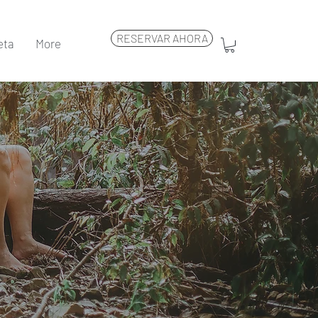
RESERVAR AHORA
eta
More