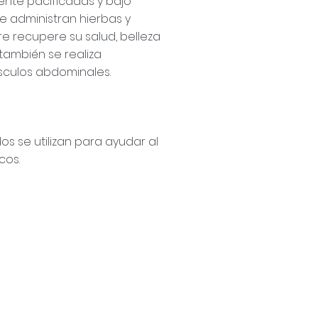
nte pacificadas y bajo
e administran hierbas y
e recupere su salud, belleza
 también se realiza
sculos abdominales.
s se utilizan para ayudar al
cos.