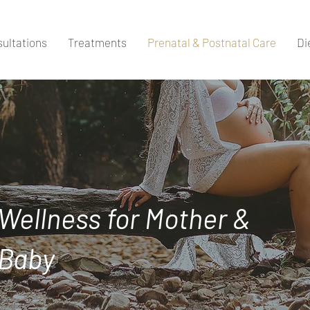
ultations
Treatments
Prenatal & Postnatal Care
Di
Wellness for Mother &
Baby